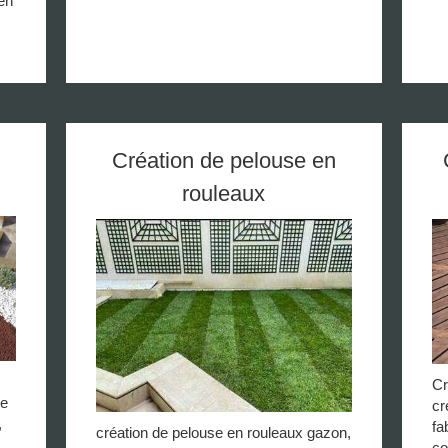
ien
Création de pelouse en
rouleaux
Cr
de
cr
,
fa
création de pelouse en rouleaux gazon,
co