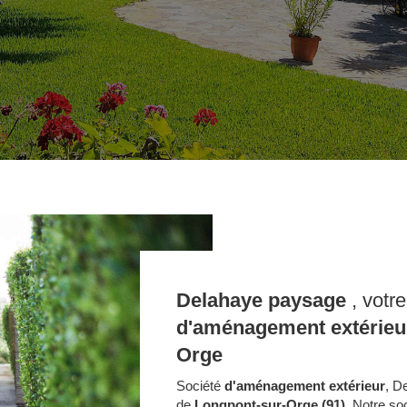
Delahaye paysage
, votr
d'aménagement extérieu
Orge
Société
d'aménagement extérieur
, D
de
Longpont-sur-Orge (91)
. Notre so