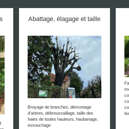
s
Abattage, élagage et taille
Fa
me
co
co
Broyage de branches, démontage
co
d'arbres, débroussaillage, taille des
bo
haies de toutes hauteurs, haubanage,
t
essouchage