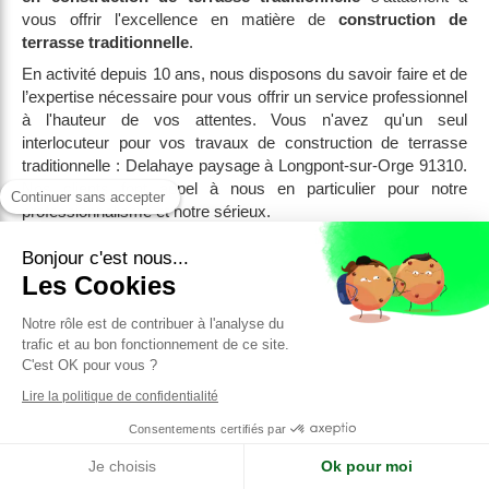
vous offrir l'excellence en matière de
construction de
terrasse traditionnelle
.
En activité depuis 10 ans, nous disposons du savoir faire et de
l’expertise nécessaire pour vous offrir un service professionnel
à l'hauteur de vos attentes. Vous n'avez qu'un seul
interlocuteur pour vos travaux de construction de terrasse
traditionnelle : Delahaye paysage à Longpont-sur-Orge 91310.
Nos clients font appel à nous en particulier pour notre
Continuer sans accepter
professionnalisme et notre sérieux.
La société
Delahaye paysage
reste à votre
Bonjour c'est nous...
disposition.Contactez-nous pour toute demande d'information
Les Cookies
ou devis.
Notre rôle est de contribuer à l'analyse du
Contacter Delahaye paysage ,
trafic et au bon fonctionnement de ce site.
C'est OK pour vous ?
construction de terrasse
Lire la politique de confidentialité
traditionnelle
Consentements certifiés par
Je choisis
Ok pour moi